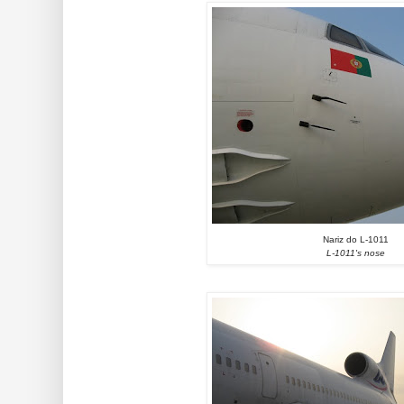
Nariz do L-1011
L-1011's nose