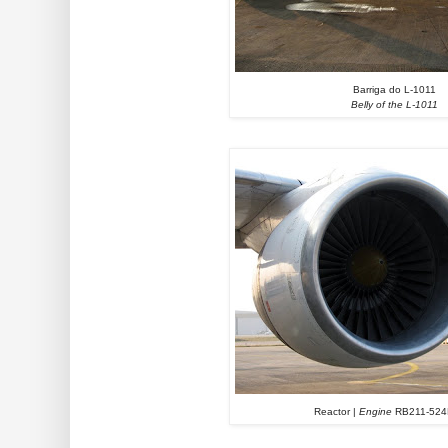
Barriga do L-1011
Belly of the L-1011
Reactor |
Engine
RB211-524