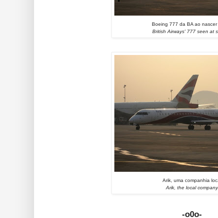
Boeing 777 da BA ao nascer 
British Airways' 777 seen at 
Arik, uma companhia loc
Arik, the local compan
-o0o-