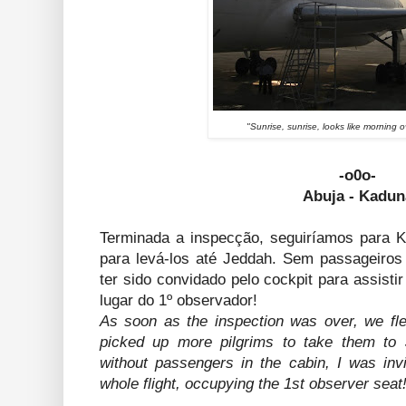
"Sunrise, sunrise, looks like morning 
-o0o-
Abuja - Kadun
Terminada a inspecção, seguiríamos para 
para levá-los até Jeddah. Sem passageiros n
ter sido convidado pelo cockpit para assisti
lugar do 1º observador!
As soon as the inspection was over, we f
picked up more pilgrims to take them to 
without passengers in the cabin, I was invi
whole flight, occupying the 1st observer seat