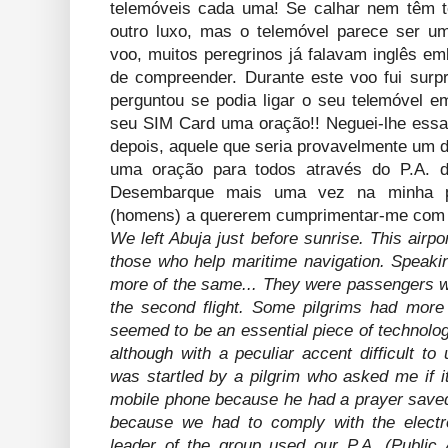
telemóveis cada uma! Se calhar nem têm t
outro luxo, mas o telemóvel parece ser um
voo, muitos peregrinos já falavam inglês em
de compreender. Durante este voo fui sur
perguntou se podia ligar o seu telemóvel e
seu SIM Card uma oração!! Neguei-lhe essa 
depois, aquele que seria provavelmente um do
uma oração para todos através do P.A. d
Desembarque mais uma vez na minha po
(homens) a quererem cumprimentar-me com 
We left Abuja just before sunrise. This airpo
those who help maritime navigation. Speaking 
more of the same... They were passengers wi
the second flight. Some pilgrims had mor
seemed to be an essential piece of technolo
although with a peculiar accent difficult to 
was startled by a pilgrim who asked me if i
mobile phone because he had a prayer saved
because we had to comply with the electro
leader of the group used our P.A. (Public 