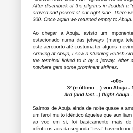
After disembark of the pilgrims in Jeddah a
arrived and parked at our right side. There w
300. Once again we returned empty to Abuja.
Ao chegar a Abuja, avisto um imponente
estacionado numa das jetways (manga teles
este aeroporto até costuma ter alguns movim
Arriving at Abuja, I saw a stunning British Ai
the terminal linked to it by a jetway. After a
nowhere gets some prominent airlines.
-o0o-
3º (e último ...) voo Abuja 
3rd (and last...) flight Abuja
Saímos de Abuja ainda de noite quase a ama
um farol muito idêntico àqueles que auxilia
ao voo em si, foi basicamente mais do
idênticos aos da segunda "leva" havendo in