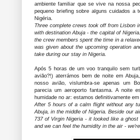
ambiente familiar que se vive na nossa pe
pequeno briefing sobre alguns cuidados a t
Nigéria.
Three complete crews took off from Lisbon in 
with destination Abuja - the capital of Niger
the crew members spent the time in a relaxe
was given about the upcoming operation a
take during our stay in Nigeria.
Após 5 horas de um voo tranquilo sem turb
avião?!) aterrámos bem de noite em Abuja
nosso avião, vislumbra-se apenas um Boe
parecia um aeroporto fantasma. A noite e
humidade no ar: estamos definitivamente em 
After 5 hours of a calm flight without any t
Abuja, in the middle of Nigeria. Beside our ai
737 of Virgin Nigeria - it looked like a ghost
and we can feel the humidity in the air - we're 