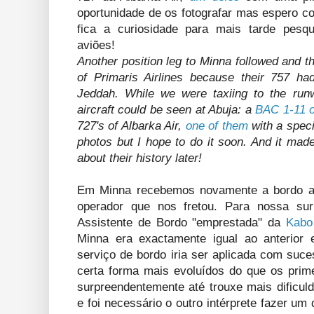
oportunidade de os fotografar mas espero co
fica a curiosidade para mais tarde pesqu
aviões!
Another position leg to Minna followed and t
of Primaris Airlines because their 757 h
Jeddah. While we were taxiing to the run
aircraft could be seen at Abuja: a
BAC 1-11 o
727's of Albarka Air,
one of them
with a specia
photos but I hope to do it soon. And it ma
about their history later!
Em Minna recebemos novamente a bordo a 
operador que nos fretou. Para nossa su
Assistente de Bordo "emprestada" da
Kabo
Minna era exactamente igual ao anterior
serviço de bordo iria ser aplicada com suc
certa forma mais evoluídos do que os prim
surpreendentemente até trouxe mais dificul
e foi necessário o outro intérprete fazer u