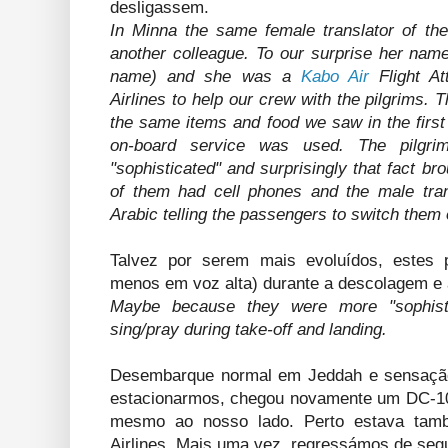
desligassem.
In Minna the same female translator of the 
another colleague. To our surprise her nam
name) and she was a
Kabo Air
Flight At
Airlines to help our crew with the pilgrims. 
the same items and food we saw in the first 
on-board service was used. The pilgri
"sophisticated" and surprisingly that fact br
of them had cell phones and the male tra
Arabic telling the passengers to switch them o
Talvez por serem mais evoluídos, estes 
menos em voz alta) durante a descolagem e 
Maybe because they were more "sophistic
sing/pray during take-off and landing.
Desembarque normal em Jeddah e sensação
estacionarmos, chegou novamente um DC-10
mesmo ao nosso lado. Perto estava tam
Airlines. Mais uma vez, regressámos de segu