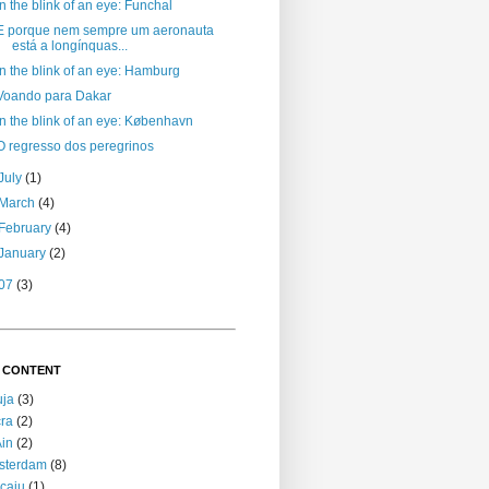
In the blink of an eye: Funchal
E porque nem sempre um aeronauta
está a longínquas...
In the blink of an eye: Hamburg
Voando para Dakar
In the blink of an eye: København
O regresso dos peregrinos
July
(1)
March
(4)
February
(4)
January
(2)
07
(3)
 CONTENT
uja
(3)
ra
(2)
Ain
(2)
sterdam
(8)
caju
(1)