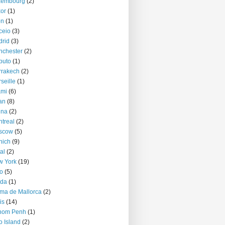
xembourg
(2)
or
(1)
on
(1)
ceio
(3)
rid
(3)
nchester
(2)
puto
(1)
rrakech
(2)
seille
(1)
ami
(6)
an
(8)
nna
(2)
treal
(2)
scow
(5)
nich
(9)
al
(2)
w York
(19)
o
(5)
jda
(1)
ma de Mallorca
(2)
is
(14)
nom Penh
(1)
o Island
(2)