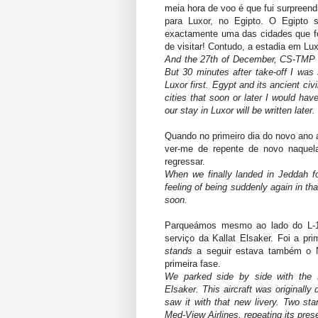
meia hora de voo é que fui surpreend
para Luxor, no Egipto. O Egipto
exactamente uma das cidades que fos
de visitar! Contudo, a estadia em Lux
And the 27th of December, CS-TMP took
But 30 minutes after take-off I was 
Luxor first. Egypt and its ancient ci
cities that soon or later I would hav
our stay in Luxor will be written later.
Quando no primeiro dia do novo ano 
ver-me de repente de novo naquela
regressar.
When we finally landed in Jeddah fo
feeling of being suddenly again in that
soon.
Parqueámos mesmo ao lado do L-
serviço da Kallat Elsaker. Foi a pr
stands
a seguir estava também o N
primeira fase.
We parked side by side with the L
Elsaker. This aircraft was originally
saw it with that new livery. Two sta
Med-View Airlines, repeating its prese