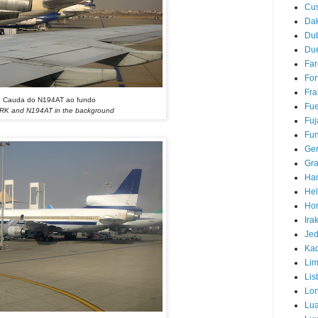
Cu
Da
Du
Due
Far
For
Fra
Cauda do N194AT ao fundo
Fue
RK and N194AT in the background
Fuj
Fun
Ge
Gra
Ha
Hel
Hor
Ira
Je
Ka
Li
Lis
Lo
Lu