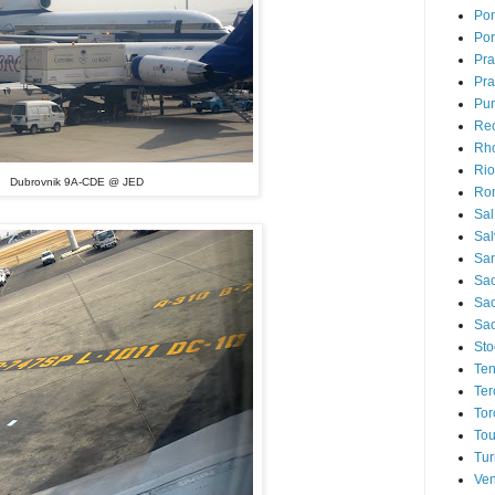
Pon
Por
Pr
Pra
Pu
Rec
Rh
Rio
Dubrovnik 9A-CDE @ JED
Ro
Sal
Sal
San
Sao
Sa
Sao
Sto
Ten
Ter
Tor
Tou
Tur
Ven