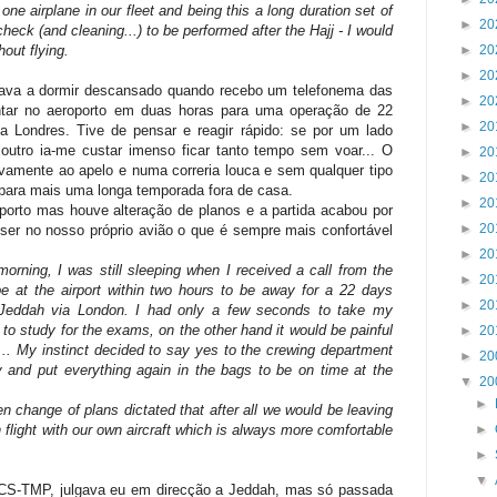
one airplane in our fleet and being this a long duration set of
►
20
check (and cleaning...) to be performed after the Hajj - I would
►
20
out flying.
►
20
ava a dormir descansado quando recebo um telefonema das
►
20
ntar no aeroporto em duas horas para uma operação de 22
►
20
ia Londres. Tive de pensar e reagir rápido: se por um lado
outro ia-me custar imenso ficar tanto tempo sem voar... O
►
20
ivamente ao apelo e numa correria louca e sem qualquer tipo
►
20
o para mais uma longa temporada fora de casa.
►
20
orto mas houve alteração de planos e a partida acabou por
►
20
a ser no nosso próprio avião o que é sempre mais confortável
►
20
orning, I was still sleeping when I received a call from the
►
20
e at the airport within two hours to be away for a 22 days
►
20
 Jeddah via London. I had only a few seconds to take my
 to study for the exams, on the other hand it would be painful
►
20
g... My instinct decided to say yes to the crewing department
►
20
y and put everything again in the bags to be on time at the
▼
20
►
en change of plans dictated that after all we would be leaving
►
n flight with our own aircraft which is always more comfortable
►
▼
 CS-TMP, julgava eu em direcção a Jeddah, mas só passada