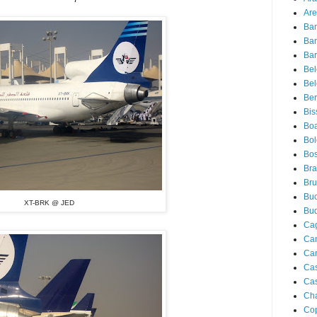
Are
Ba
Ba
Bar
Be
Bel
Ber
Bis
Boa
Bo
Bos
Bra
Bru
Buc
XT-BRK @ JED
Bu
Cag
Ca
Ca
Ca
Cas
Ch
Co