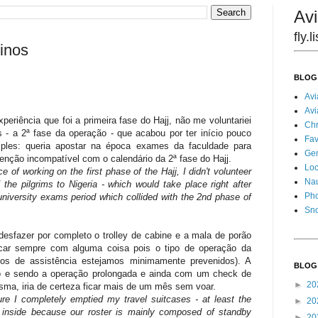
Avi
fly.
inos
BLOG
Avi
Avi
periência que foi a primeira fase do Hajj, não me voluntariei
Chr
s - a 2ª fase da operação - que acabou por ter início pouco
Fav
mples: queria apostar na época exames da faculdade para
Gen
enção incompatível com o calendário da 2ª fase do Hajj.
Loc
 of working on the first phase of the Hajj, I didn't volunteer
Nau
 the pilgrims to Nigeria - which would take place right after
Pho
niversity exams period which collided with the 2nd phase of
Sn
 desfazer por completo o trolley de cabine e a mala de porão
icar sempre com alguma coisa pois o tipo de operação da
dos de assistência estejamos minimamente prevenidos). A
BLOG
o e sendo a operação prolongada e ainda com um check de
►
20
ma, iria de certeza ficar mais de um mês sem voar.
e I completely emptied my travel suitcases - at least the
►
20
 inside because our roster is mainly composed of standby
►
20