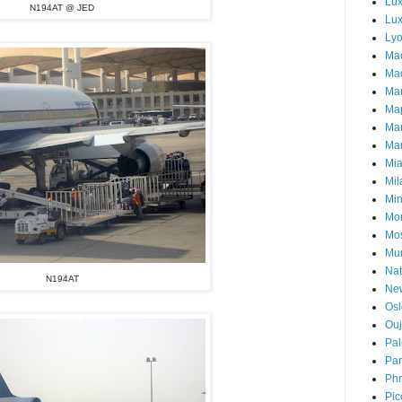
Lu
N194AT @ JED
Lux
Ly
Ma
Mad
Ma
Ma
Ma
Mar
Mi
Mil
Mi
Mon
Mo
Mu
Nat
N194AT
Ne
Osl
Ou
Pal
Par
Ph
Pic