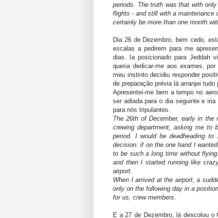
periods. The truth was that with only 
flights - and still with a maintenance 
certainly be more than one month with
Dia 26 de Dezembro, bem cedo, est
escalas a pedirem para me aprese
dias. Ia posicionado para Jeddah v
queria dedicar-me aos exames, por 
meu instinto decidiu responder posit
de preparação prévia lá arranjei tud
Apresentei-me bem a tempo no aerop
ser adiada para o dia seguinte e iri
para nós tripulantes.
The 26th of December, early in the m
crewing department, asking me to b
period. I would be deadheading to
decision: if on the one hand I wanted
to be such a long time without flyin
and then I started running like craz
airport.
When I arrived at the airport, a sudd
only on the following day in a positio
for us, crew members.
E a 27 de Dezembro, lá descolou o