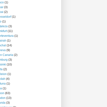
sco
(1)
kar
(3)
bai
(2)
sseldorf
(1)
o
(1)
taleza
(3)
nkfurt
(11)
rteventura
(1)
airah
(1)
chal
(14)
neva
(9)
n Canaria
(2)
mburg
(3)
sinki
(10)
ta
(2)
kleion
(1)
ddah
(4)
duna
(1)
ma
(1)
bon
(63)
ndon
(13)
anda
(3)