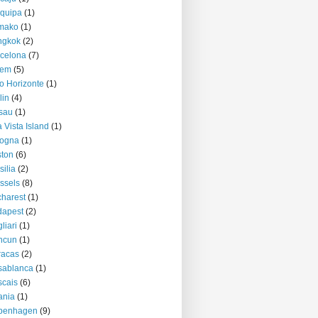
quipa
(1)
mako
(1)
ngkok
(2)
celona
(7)
lem
(5)
o Horizonte
(1)
lin
(4)
sau
(1)
 Vista Island
(1)
logna
(1)
ton
(6)
silia
(2)
ssels
(8)
harest
(1)
dapest
(2)
liari
(1)
ncun
(1)
racas
(2)
sablanca
(1)
cais
(6)
ania
(1)
penhagen
(9)