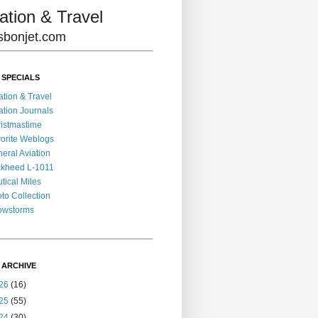
ation & Travel
lisbonjet.com
 SPECIALS
ation & Travel
ation Journals
istmastime
orite Weblogs
eral Aviation
kheed L-1011
tical Miles
to Collection
owstorms
 ARCHIVE
26
(16)
25
(55)
24
(30)