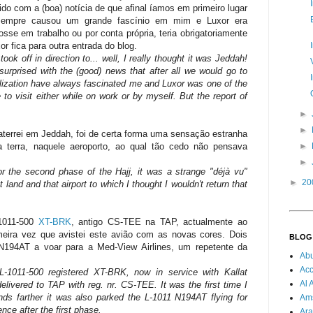
ido com a (boa) notícia de que afinal íamos em primeiro lugar
 sempre causou um grande fascínio em mim e Luxor era
se em trabalho ou por conta própria, teria obrigatoriamente
or fica para outra entrada do blog.
 off in direction to... well, I really thought it was Jeddah!
surprised with the (good) news that after all we would go to
vilization have always fascinated me and Luxor was one of the
e to visit either while on work or by myself. But the report of
►
►
aterrei em Jeddah, foi de certa forma uma sensação estranha
►
 terra, naquele aeroporto, ao qual tão cedo não pensava
►
r the second phase of the Hajj, it was a strange "déjà vu"
►
20
 land and that airport to which I thought I wouldn't return that
1011-500
XT-BRK
, antigo CS-TEE na TAP, actualmente ao
imeira vez que avistei este avião com as novas cores. Dois
BLOG
194AT a voar para a Med-View Airlines, um repetente da
Ab
Acc
-1011-500 registered XT-BRK, now in service with Kallat
Al 
 delivered to TAP with reg. nr. CS-TEE. It was the first time I
nds farther it was also parked the L-1011 N194AT flying for
Am
nce after the first phase.
Ara