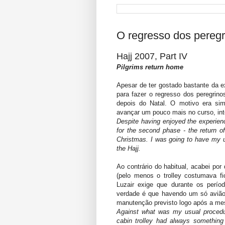
O regresso dos peregr
Hajj 2007, Part IV
Pilgrims return home
Apesar de ter gostado bastante da ex
para fazer o regresso dos peregrino
depois do Natal. O motivo era si
avançar um pouco mais no curso, int
Despite having enjoyed the experience
for the second phase - the return of
Christmas. I was going to have my u
the Hajj.
Ao contrário do habitual, acabei por
(pelo menos o trolley costumava f
Luzair exige que durante os perío
verdade é que havendo um só aviã
manutenção previsto logo após a mes
Against what was my usual procedur
cabin trolley had always something