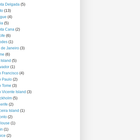
ta Delgada
(5)
to
(13)
ague
(4)
ia
(5)
nta Cana
(2)
ife
(6)
odes
(1)
 de Janeiro
(3)
me
(6)
 Island
(5)
vador
(1)
 Francisco
(4)
 Paulo
(2)
o Tome
(3)
 Vicente Island
(3)
ckholm
(5)
erife
(2)
ceira Island
(1)
onto
(2)
louse
(1)
in
(1)
ice
(2)