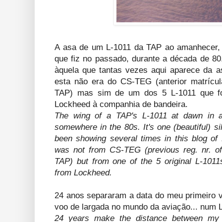
A asa de um L-1011 da TAP ao amanhecer,
que fiz no passado, durante a década de 80.
àquela que tantas vezes aqui aparece da 
esta não era do CS-TEG (anterior matrícu
TAP) mas sim de um dos 5 L-1011 que foi
Lockheed à companhia de bandeira.
The wing of a TAP's L-1011 at dawn in a
somewhere in the 80s. It's one (beautiful) sil
been showing several times in this blog of
was not from CS-TEG (previous reg. nr. o
TAP) but from one of the 5 original L-1011
from Lockheed.
24 anos separaram a data do meu primeiro 
voo de largada no mundo da aviação... num L
24 years make the distance between my f